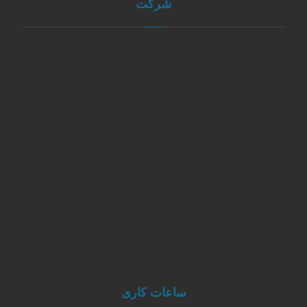
شرکت
مشهد
09127735033
info@minabtoos.com
09127735033
ساعات کاری