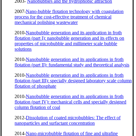
2003-
Nanobubbles and the hydrophobic attraction
2007-
Nano-bubble flotation technology with coagulation
process for the cost-effective treatment of chemical
mechanical polishing wastewater
2010-
Nanobubble generation and its application in froth
flotation (part I): nanobubble generation and its effects on
properties of microbubble and millimeter scale bubble
solutions
2010-
Nanobubble generation and its applications in froth
flotation (part II): fundamental study and theoretical analysis
2010-
Nanobubble generation and its applications in froth
flotation (part III): specially designed laboratory scale column
flotation of phosphate
2010-
Nanobubble generation and its applications in froth
flotation (part IV): mechanical cells and specially designed
column flotation of coal
2012-
Dissolution of coated microbubbles: The effect of
nanoparticles and surfactant concentration
2014-
Nano-microbubble flotation of fine and ultrafine