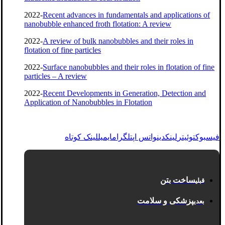
2022-
Recent advances in fundamentals and applications of
nanobubble enhanced froth flotation: A review
2022-
A review of bulk nanobubbles and their roles in
flotation of fine particles
2022-
Surface nanobubbles and their roles in flotation of fine
particles – A review
2022-
Recent Developments in Generation, Detection and
Application of Nanobubbles in Flotation
فیسبوک
توئیتر
لینکدین
واتس اپ
تلگرام
ایمیل
لینک کوتاه
ساخت بتن
قبلی
پزشکی و سلامت
بعدی