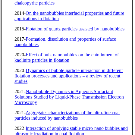
chalcopyrite particles
2014-
On the nanobubbles interfacial properties and future
applications in flotation
2015-
Flotation of quartz particles assisted by nanobubbles
2017-
Formation, dissolution and properties of surface
nanobubbles
2020-
Effect of bulk nanobubbles on the entrainment of
kaolinite particles in flotation
2020-
Dynamics of bubble-particle interaction in different
flotation processes and applications – a review of recent
studies
2021-
Nanobubble Dynamics in Aqueous Surfactant
Solutions Studied by Liquid-Phase Transmission Electron
Microscopy
2021-
Aggregates characterizations of the ultra-fine coal
particles induced by nanobubbles
2022-
Interaction of applying stable micro-nano bubbles and
ultrasonic irradiation in coal flotation