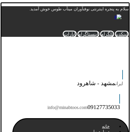
سلام به پنجره اینترنتی نوفنآوران مینآب طوس خوش آمدید.
لینکدین
تلگرام
اینستاگرام
آپارات
مشهد - شاهرود
ایران
09127735033
info@minabtoos.com
خانه
درباره ما