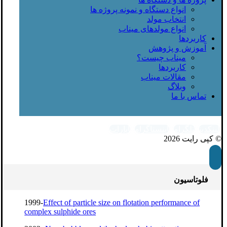
انواع دستگاه و نمونه پروژه ها
انتخاب مولد
انواع مولدهای میناب
کاربردها
آموزش و پژوهش
میناب چیست؟
کاربردها
مقالات میناب
وبلاگ
تماس با ما
لینکدین
تلگرام
اینستاگرام
آپارات
© کپی رایت 2026
فلوتاسیون
1999-
Effect of particle size on flotation performance of
complex sulphide ores